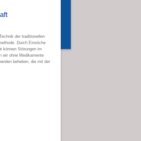
aft
echnik der traditionellen
lmethode. Durch Einstiche
ut können Störungen im
nen wir ohne Medikamente
erden beheben, die mit der